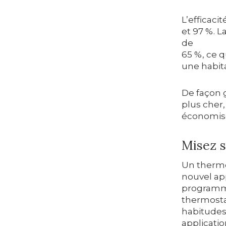
L’efficaci
et 97 %. 
de
65 %, ce q
une habita
De façon g
plus cher,
économise
Misez s
Un thermo
nouvel ap
programma
thermosta
habitudes
applicatio