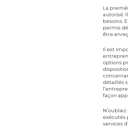
La premièr
autorisé. 
besoins. 
permis dél
être enre
Il est im
entrepren
options pr
dispositio
concerna
détaillés 
l’entrepre
façon app
N’oubliez
exécutés 
services d