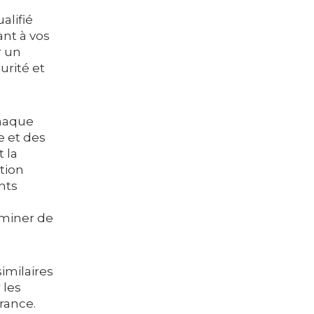
alifié
ant à vos
r un
urité et
chaque
e et des
 la
ation
nts
liminer de
imilaires
 les
urance.