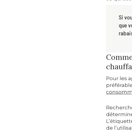
Si vo
que v
rabai
Commen
chauff
Pour les a
préférabl
consommen
Recherchez
déterminer
L’étiquett
de l’utili