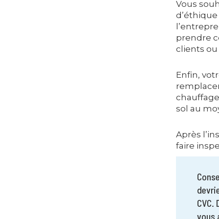
Vous souh
d’éthique
l’entrepr
prendre c
clients ou
Enfin, vot
remplacer 
chauffage
sol au mo
Après l’in
faire insp
Conse
devri
CVC. 
vous 