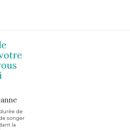
de
votre
vous
i
panne
a durée de
 de songer
dant la