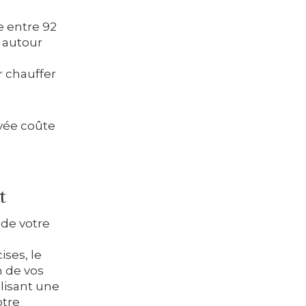
e entre 92
 autour
r chauffer
evée coûte
t
 de votre
ses, le
n de vos
lisant une
otre