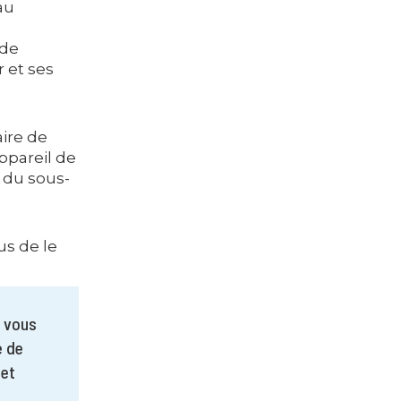
au
 de
 et ses
aire de
ppareil de
 du sous-
us de le
, vous
e de
 et