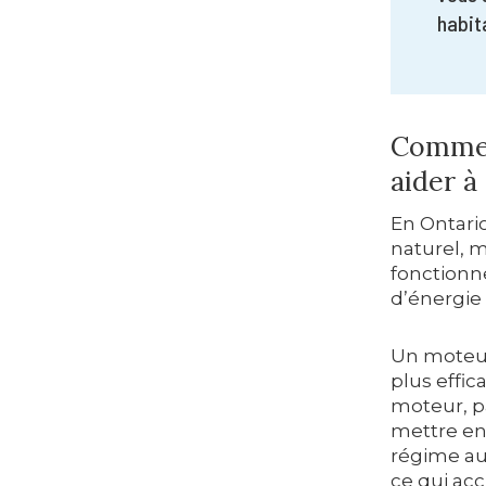
habit
Commen
aider à
En Ontario
naturel, m
fonctionne
d’énergie 
Un moteur
plus effic
moteur, pa
mettre en
régime au
ce qui acc