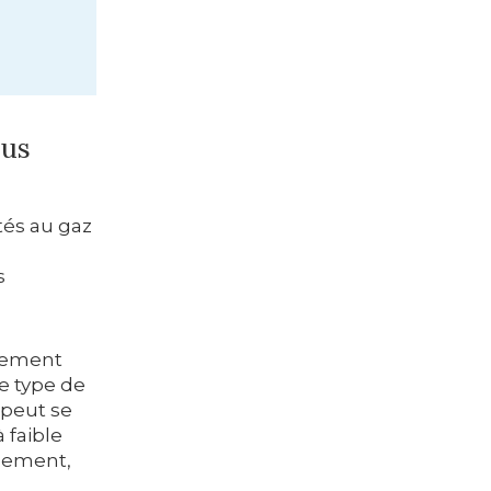
ous
tés au gaz
s
nement
ce type de
 peut se
 faible
quement,