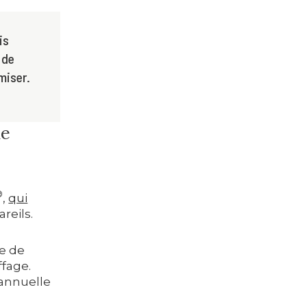
is
 de
miser.
de
®
,
qui
reils.
le de
ffage.
 annuelle