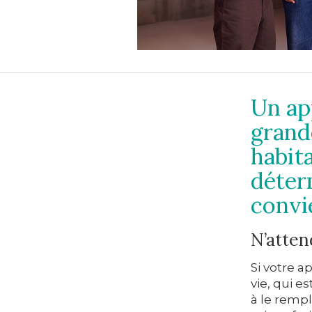
Un ap
grand
habit
déter
convi
N’atten
Si votre a
vie, qui 
à le remp