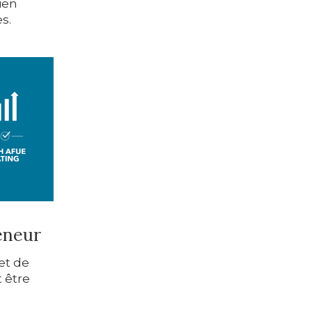
bien
s.
eneur
et de
t être