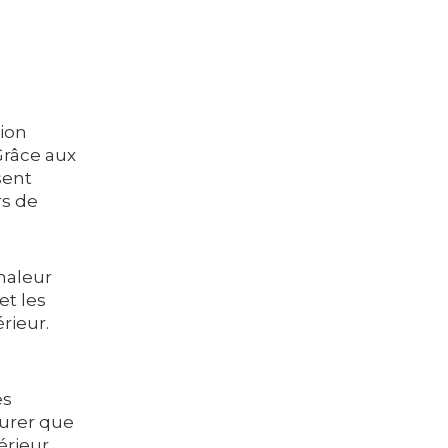
tion
Grâce aux
sent
rs de
haleur
et les
rieur.
es
surer que
érieur.