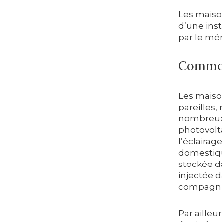
Les maiso
d’une ins
par le mé
Comment
Les maiso
pareilles
nombreux 
photovolt
l’éclairag
domestiqu
stockée da
injectée d
compagnie 
Par aille