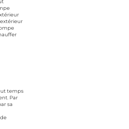
ut
ompe
xtérieur
’extérieur
 pompe
hauffer
tout temps
nt. Par
par sa
 de