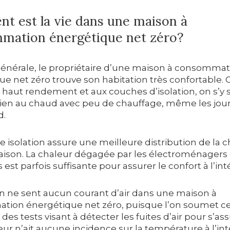
t est la vie dans une maison à
mation énergétique net zéro?
générale, le propriétaire d’une maison à consomma
e net zéro trouve son habitation très confortable. 
 haut rendement et aux couches d’isolation, on s’y 
ien au chaud avec peu de chauffage, même les jou
d.
 isolation assure une meilleure distribution de la c
aison. La chaleur dégagée par les électroménagers 
est parfois suffisante pour assurer le confort à l’inté
on ne sent aucun courant d’air dans une maison à
ion énergétique net zéro, puisque l’on soumet c
des tests visant à détecter les fuites d’air pour s’as
rieur n’ait aucune incidence sur la température à l’int