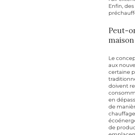
Enfin, des
préchauffer
Peut-on
maison
Le concep
aux nouve
certaine p
traditionn
doivent r
consommat
en dépass
de manière
chauffage,
écoénergét
de produc
emplacem