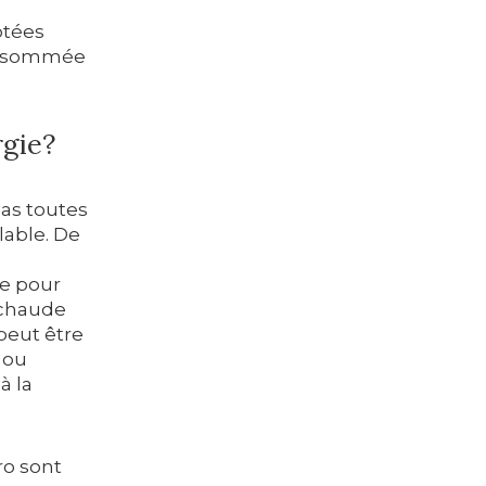
otées
consommée
rgie?
as toutes
lable. De
ie pour
u chaude
peut être
 ou
à la
ro sont