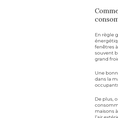
Commen
consom
En règle 
énergétiqu
fenêtres à
souvent b
grand froi
Une bonne
dans la m
occupants 
De plus, 
consommat
maisons à 
l’air exté