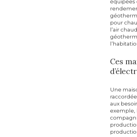
équipées 
rendemen
géothermiq
pour chauf
l’air chau
géothermi
l’habitati
Ces mai
d’électr
Une maiso
raccordée
aux besoi
exemple, le
compagnie
production
productio