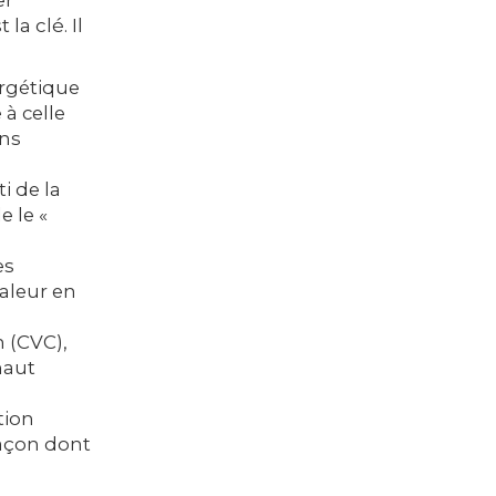
er
a clé. Il
rgétique
 à celle
ins
i de la
e le «
es
aleur en
n (CVC),
haut
tion
façon dont