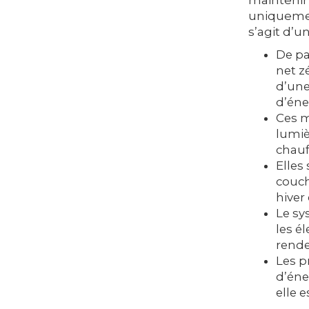
maintenir
uniquement
s’agit d’u
De pa
net z
d’une
d’éne
Ces m
lumièr
chauf
Elles
couch
hiver 
Le sy
les é
rende
Les p
d’éne
elle e