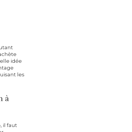
utant
’achète
elle idée
antage
uisant les
n à
il faut