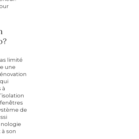
pour
n
o?
as limité
ge une
rénovation
 qui
 à
isolation
 fenêtres
 système de
ssi
hnologie
 à son