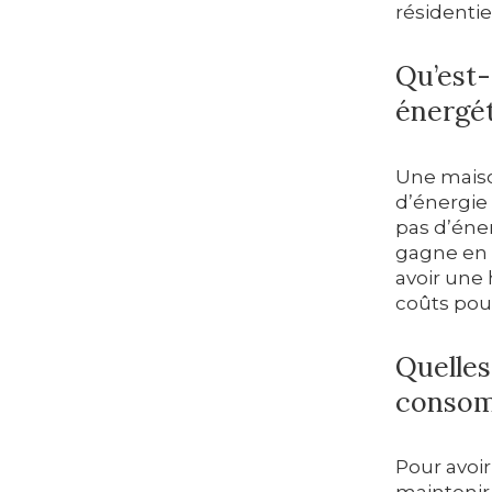
résidentie
Qu’est
énergét
Une maiso
d’énergie
pas d’éner
gagne en 
avoir une 
coûts pour
Quelles
consom
Pour avoi