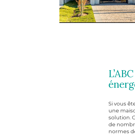
L’ABC
énerg
Si vous êt
une maiso
solution. 
de nombre
normes de