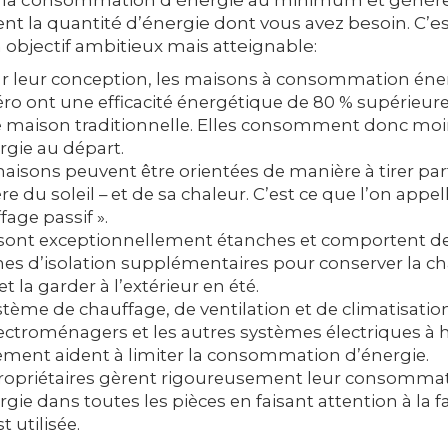
 la consommation d’énergie au minimum et génér
 la quantité d’énergie dont vous avez besoin. C’est l
n objectif ambitieux mais atteignable:
r leur conception, les maisons à consommation éne
éro ont une efficacité énergétique de 80 % supérieure
 maison traditionnelle. Elles consomment donc mo
rgie au départ.
aisons peuvent être orientées de manière à tirer part
e du soleil – et de sa chaleur. C’est ce que l’on appell
fage passif ».
 sont exceptionnellement étanches et comportent d
es d’isolation supplémentaires pour conserver la ch
et la garder à l’extérieur en été.
stème de chauffage, de ventilation et de climatisatio
lectroménagers et les autres systèmes électriques à 
ment aident à limiter la consommation d’énergie.
ropriétaires gèrent rigoureusement leur consomma
rgie dans toutes les pièces en faisant attention à la 
st utilisée.