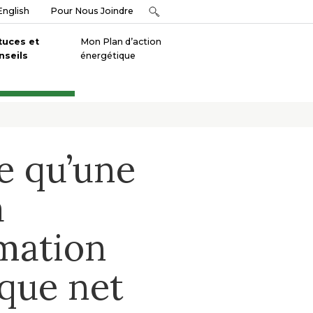
English
Pour Nous Joindre
tuces et
Mon Plan d’action
nseils
énergétique
e qu’une
à
mation
que net